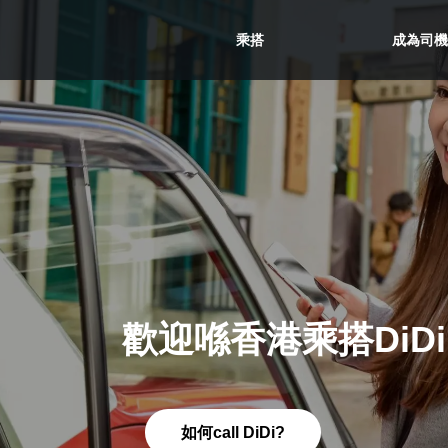
乘搭
成為
司機
的士服務
歡迎喺香港乘搭DiDi
如何call DiDi
?